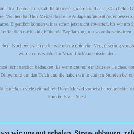
aue ich auf einen ca. 35-40 Kubikmeter grossen und ca. 1,80 m tiefen
drei Wochen hat Herr Menzel hier eine Anlage aufgebaut (oder besser zu
et. Eigentlich können wir es schon jetzt nicht abwarten, bis wir am St
hoffentlich reichhaltig blühende Bepflanzung nur so umherschwirren.
 Leben. Noch weiss ich nicht, wie oder wohin eine Vergrösserung vorg
würden uns wieder für Mizu-Teichbau entscheiden.
l recht herzlich bedanken. Es war nicht nur der Bau des Teiches, der
ch Dinge rund um den Teich und die haben wir in einigen Stunden bei e
 bitte nicht zu viele) einmal mit Herrn Menzel vorbeischauen möchte, dan
Familie F. aus Soest
 wo wir uns gut erholen, Stress abbauen, re