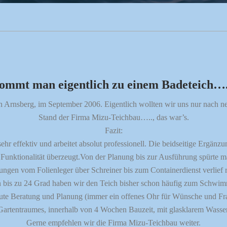
ommt man eigentlich zu einem Badeteich….
 Arnsberg, im September 2006. Eigentlich wollten wir uns nur nach 
Stand der Firma Mizu-Teichbau….., das war’s.
Fazit:
hr effektiv und arbeitet absolut professionell. Die beidseitige Ergän
e Funktionalität überzeugt.Von der Planung bis zur Ausführung spürte 
ngen vom Folienleger über Schreiner bis zum Containerdienst verlief r
 bis zu 24 Grad haben wir den Teich bisher schon häufig zum Schwi
ute Beratung und Planung (immer ein offenes Ohr für Wünsche und Fra
Gartentraumes, innerhalb von 4 Wochen Bauzeit, mit glasklarem Wasser
Gerne empfehlen wir die Firma Mizu-Teichbau weiter.