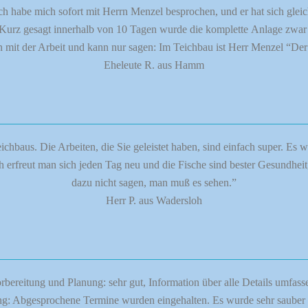
 Ich habe mich sofort mit Herrn Menzel besprochen, und er hat sich gl
urz gesagt innerhalb von 10 Tagen wurde die komplette Anlage zwar n
en mit der Arbeit und kann nur sagen: Im Teichbau ist Herr Menzel “Der 
Eheleute R. aus Hamm
ichbaus. Die Arbeiten, die Sie geleistet haben, sind einfach super. Es
erfreut man sich jeden Tag neu und die Fische sind bester Gesundheit
dazu nicht sagen, man muß es sehen.”
Herr P. aus Wadersloh
rbereitung und Planung: sehr gut, Information über alle Details umfass
g: Abgesprochene Termine wurden eingehalten. Es wurde sehr sauber g