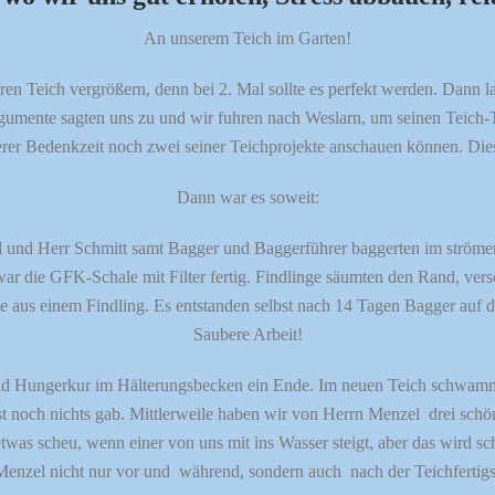
An unserem Teich im Garten!
eren Teich vergrößern, denn bei 2. Mal sollte es perfekt werden. Dann 
mente sagten uns zu und wir fuhren nach Weslarn, um seinen Teich-
er Bedenkzeit noch zwei seiner Teichprojekte anschauen können. Dies 
Dann war es soweit:
 und Herr Schmitt samt Bagger und Baggerführer baggerten im ström
ar die GFK-Schale mit Filter fertig. Findlinge säumten den Rand, vers
te aus einem Findling. Es entstanden selbst nach 14 Tagen Bagger auf
Saubere Arbeit!
 und Hungerkur im Hälterungsbecken ein Ende. Im neuen Teich schwamm
t noch nichts gab. Mittlerweile haben wir von Herrn Menzel drei sch
etwas scheu, wenn einer von uns mit ins Wasser steigt, aber das wir
Menzel nicht nur vor und während, sondern auch nach der Teichfertigst