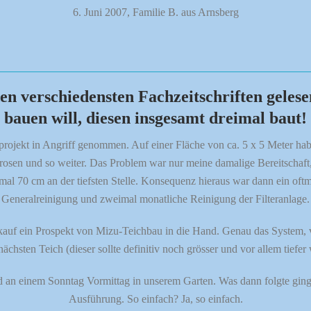
6. Juni 2007, Familie B. aus Arnsberg
en verschiedensten Fachzeitschriften gelese
bauen will, diesen insgesamt dreimal baut!
hprojekt in Angriff genommen. Auf einer Fläche von ca. 5 x 5 Meter hab
rosen und so weiter. Das Problem war nur meine damalige Bereitschaf
al 70 cm an der tiefsten Stelle. Konsequenz hieraus war dann ein oftm
Generalreinigung und zweimal monatliche Reinigung der Filteranlage.
uf ein Prospekt von Mizu-Teichbau in die Hand. Genau das System, vo
nächsten Teich (dieser sollte definitiv noch grösser und vor allem tiefe
 an einem Sonntag Vormittag in unserem Garten. Was dann folgte ging e
Ausführung. So einfach? Ja, so einfach.